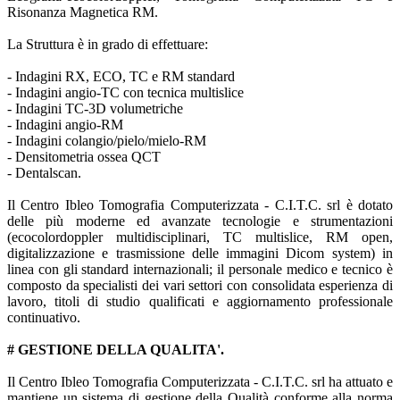
Risonanza Magnetica RM.
La Struttura è in grado di effettuare:
- Indagini RX, ECO, TC e RM standard
- Indagini angio-TC con tecnica multislice
- Indagini TC-3D volumetriche
- Indagini angio-RM
- Indagini colangio/pielo/mielo-RM
- Densitometria ossea QCT
- Dentalscan.
Il Centro Ibleo Tomografia Computerizzata - C.I.T.C. srl è dotato
delle più moderne ed avanzate tecnologie e strumentazioni
(ecocolordoppler multidisciplinari, TC multislice, RM open,
digitalizzazione e trasmissione delle immagini Dicom system) in
linea con gli standard internazionali; il personale medico e tecnico è
composto da specialisti dei vari settori con consolidata esperienza di
lavoro, titoli di studio qualificati e aggiornamento professionale
continuativo.
# GESTIONE DELLA QUALITA'.
Il Centro Ibleo Tomografia Computerizzata - C.I.T.C. srl ha attuato e
mantiene un sistema di gestione della Qualità conforme alla norma