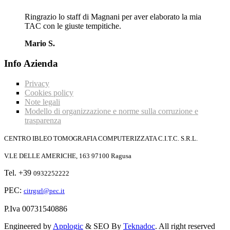
Ringrazio lo staff di Magnani per aver elaborato la mia
TAC con le giuste tempitiche.
Mario S.
Info Azienda
Privacy
Cookies policy
Note legali
Modello di organizzazione e norme sulla corruzione e
trasparenza
CENTRO IBLEO TOMOGRAFIA COMPUTERIZZATA C.I.T.C. S.R.L.
V.LE DELLE AMERICHE, 163 97100 Ragusa
Tel. +39
0932252222
PEC:
citrgsrl@pec.it
P.Iva 00731540886
Engineered by
Applogic
& SEO By
Teknadoc
. All right reserved