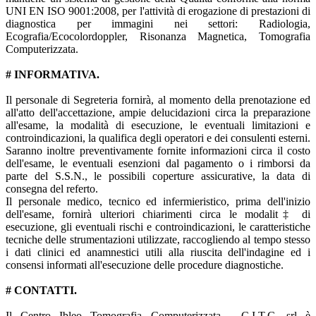
UNI EN ISO 9001:2008, per l'attività di erogazione di prestazioni di
diagnostica per immagini nei settori: Radiologia,
Ecografia/Ecocolordoppler, Risonanza Magnetica, Tomografia
Computerizzata.
# INFORMATIVA.
Il personale di Segreteria fornirà, al momento della prenotazione ed
all'atto dell'accettazione, ampie delucidazioni circa la preparazione
all'esame, la modalità di esecuzione, le eventuali limitazioni e
controindicazioni, la qualifica degli operatori e dei consulenti esterni.
Saranno inoltre preventivamente fornite informazioni circa il costo
dell'esame, le eventuali esenzioni dal pagamento o i rimborsi da
parte del S.S.N., le possibili coperture assicurative, la data di
consegna del referto.
Il personale medico, tecnico ed infermieristico, prima dell'inizio
dell'esame, fornirà ulteriori chiarimenti circa le modalit‡ di
esecuzione, gli eventuali rischi e controindicazioni, le caratteristiche
tecniche delle strumentazioni utilizzate, raccogliendo al tempo stesso
i dati clinici ed anamnestici utili alla riuscita dell'indagine ed i
consensi informati all'esecuzione delle procedure diagnostiche.
# CONTATTI.
Il Centro Ibleo Tomografia Computerizzata - C.I.T.C. srl è